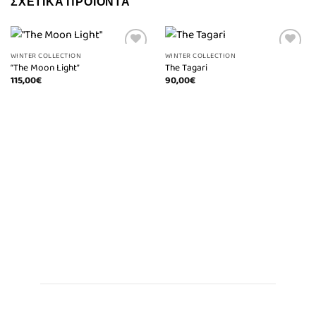
ΣΧΕΤΙΚΆ ΠΡΟΪΌΝΤΑ
WINTER COLLECTION
WINTER COLLECTION
“The Moon Light”
The Tagari
115,00
€
90,00
€
Πρόσθήκη
Πρόσθήκη
στην λίστα
στην λίστα
επιθυμιών
επιθυμιών