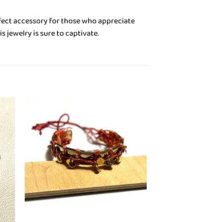
rfect accessory for those who appreciate
s jewelry is sure to captivate.
ήκη
Πρόσθήκη
στα
στην λίστα
ιών
επιθυμιών