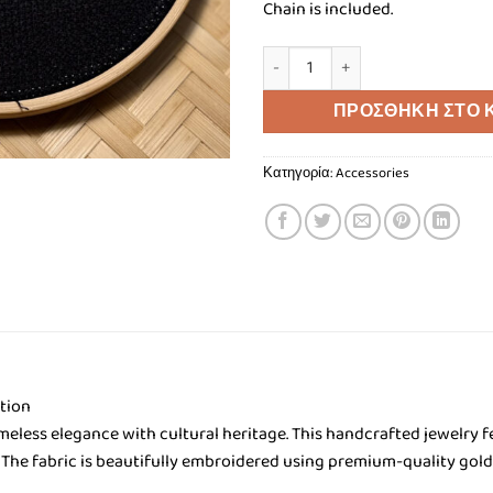
Chain is included.
"The Gold Diamond Pendant" π
ΠΡΟΣΘΉΚΗ ΣΤΟ 
Κατηγορία:
Accessories
tion
imeless elegance with cultural heritage. This handcrafted jewelry
 The fabric is beautifully embroidered using premium-quality gold