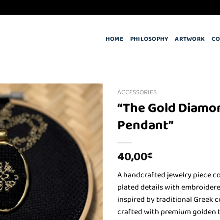
HOME
PHILOSOPHY
ARTWORK
CO
ACCESSORIES
“The Gold Diamo
Pendant”
Πρόσθήκη
στην λίστα
επιθυμιών
40,00
€
A handcrafted jewelry piece c
plated details with embroidere
inspired by traditional Greek
crafted with premium golden t