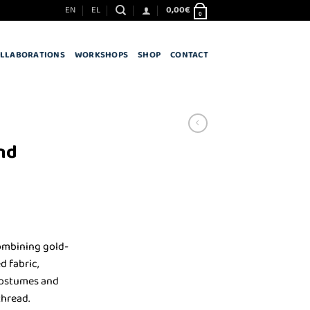
EN
EL
0,00
€
0
LLABORATIONS
WORKSHOPS
SHOP
CONTACT
nd
ombining gold-
d fabric,
 costumes and
hread.